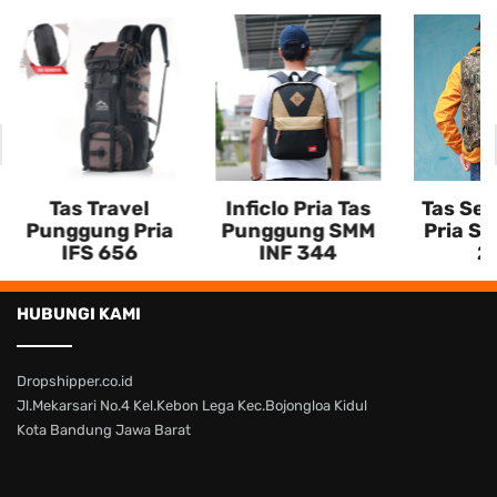
Tas Travel
Inficlo Pria Tas
Tas Semi
Punggung Pria
Punggung SMM
Pria S
IFS 656
INF 344
2
HUBUNGI KAMI
Dropshipper.co.id
Jl.Mekarsari No.4 Kel.Kebon Lega Kec.Bojongloa Kidul
Kota Bandung Jawa Barat