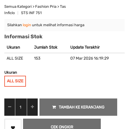
Semua Kategori > Fashion Pria > Tas
Inficlo
STS INF 751
Silahkan
login
untuk melihat informasi harga
Informasi Stok
Ukuran
Jumlah Stok
Update Terakhir
ALL SIZE
153
07 Mar 2026 16:19:29
Ukuran
ALL SIZE
TAMBAH KE KERANJANG
CEK ONGKIR