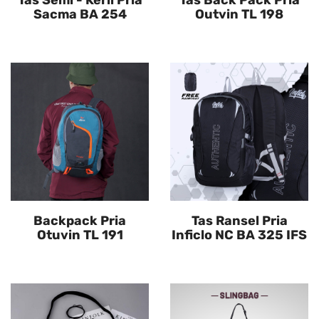
Tas Semi - Keril Pria
Tas Back Pack Pria
Sacma BA 254
Outvin TL 198
Backpack Pria
Tas Ransel Pria
Otuvin TL 191
Inficlo NC BA 325 IFS