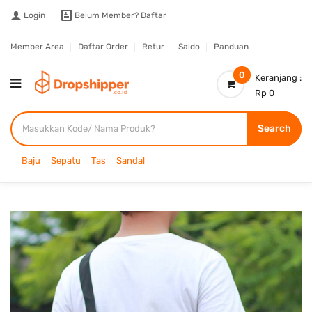
Login
Belum Member?
Daftar
Member Area
Daftar Order
Retur
Saldo
Panduan
0
Keranjang :
Rp 0
Search
Baju
Sepatu
Tas
Sandal