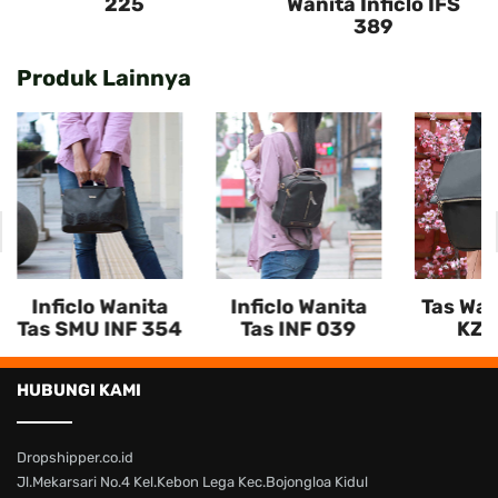
225
Wanita Inficlo IFS
389
Produk Lainnya
Inficlo Wanita
Inficlo Wanita
Tas Wan
Tas SMU INF 354
Tas INF 039
KZR
HUBUNGI KAMI
Dropshipper.co.id
Jl.Mekarsari No.4 Kel.Kebon Lega Kec.Bojongloa Kidul