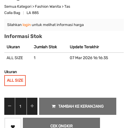
Semua Kategori > Fashion Wanita > Tas
Calla Bag
LA 885
Silahkan
login
untuk melihat informasi harga
Informasi Stok
Ukuran
Jumlah Stok
Update Terakhir
ALL SIZE
1
07 Mar 2026 16:16:35
Ukuran
ALL SIZE
TAMBAH KE KERANJANG
CEK ONGKIR