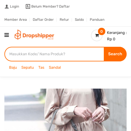
Login
Belum Member?
Daftar
Member Area
Daftar Order
Retur
Saldo
Panduan
0
Keranjang :
Rp 0
Search
Baju
Sepatu
Tas
Sandal