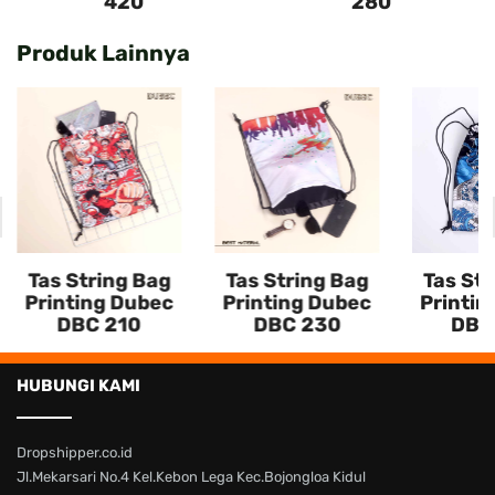
420
280
Produk Lainnya
Tas String Bag
Tas String Bag
Tas Str
Printing Dubec
Printing Dubec
Printin
DBC 210
DBC 230
DBC
HUBUNGI KAMI
Dropshipper.co.id
Jl.Mekarsari No.4 Kel.Kebon Lega Kec.Bojongloa Kidul