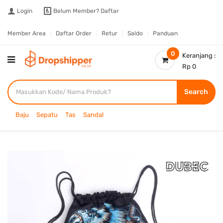
Login
Belum Member?
Daftar
Member Area
Daftar Order
Retur
Saldo
Panduan
0
Keranjang :
Rp 0
Search
Baju
Sepatu
Tas
Sandal