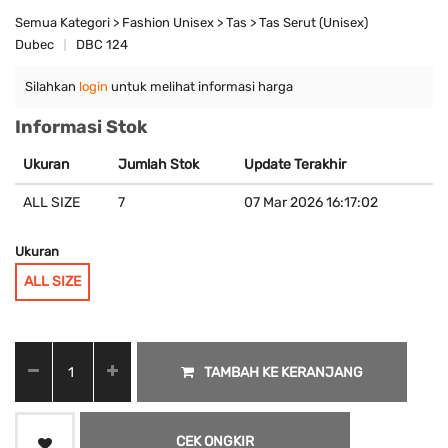
Semua Kategori > Fashion Unisex > Tas > Tas Serut (Unisex)
Dubec
DBC 124
Silahkan
login
untuk melihat informasi harga
Informasi Stok
Ukuran
Jumlah Stok
Update Terakhir
ALL SIZE
7
07 Mar 2026 16:17:02
Ukuran
ALL SIZE
TAMBAH KE KERANJANG
CEK ONGKIR