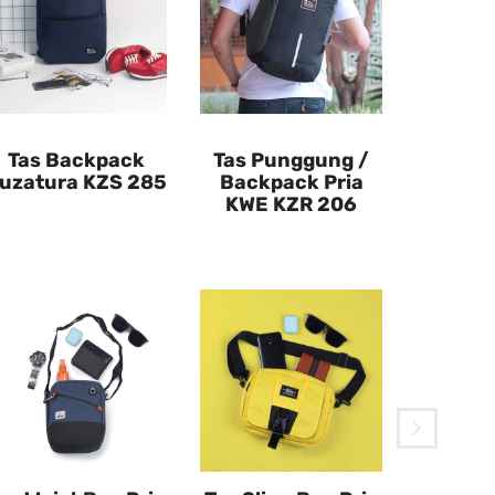
Tas Backpack
Tas Punggung /
uzatura KZS 285
Backpack Pria
KWE KZR 206
Tas Se
Pria To