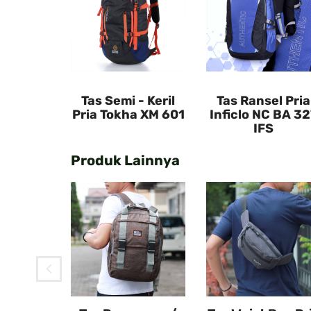
Tas Semi - Keril
Tas Ransel Pria
Pria Tokha XM 601
Inficlo NC BA 32
IFS
Produk Lainnya
el Pria
C BA 327
S