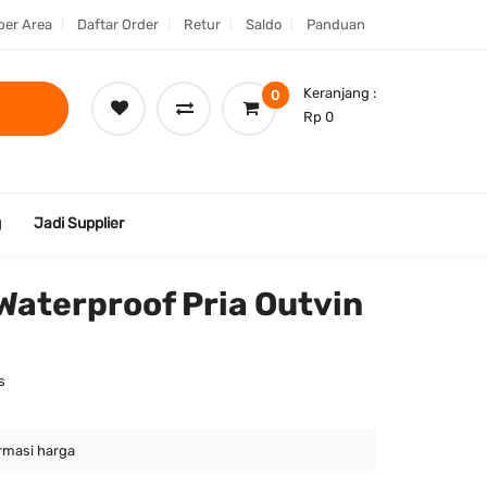
er Area
Daftar Order
Retur
Saldo
Panduan
Keranjang :
0
Rp 0
g
Jadi Supplier
Waterproof Pria Outvin
s
rmasi harga