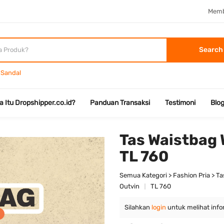
Memb
Search
Sandal
a Itu Dropshipper.co.id?
Panduan Transaksi
Testimoni
Blo
Tas Waistbag 
TL 760
Semua Kategori > Fashion Pria > Ta
Outvin
TL 760
Silahkan
login
untuk melihat info