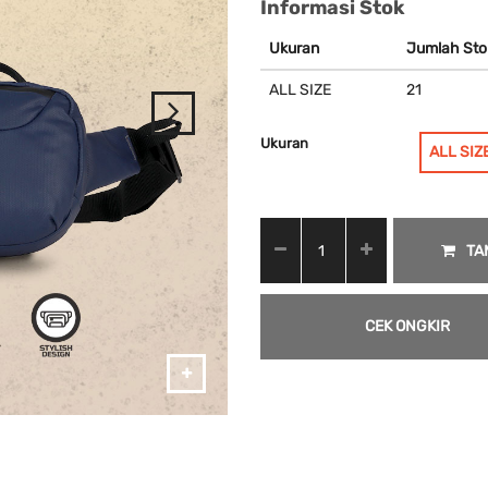
Informasi Stok
Ukuran
Jumlah Sto
ALL SIZE
21
Ukuran
ALL SIZ
TA
CEK ONGKIR