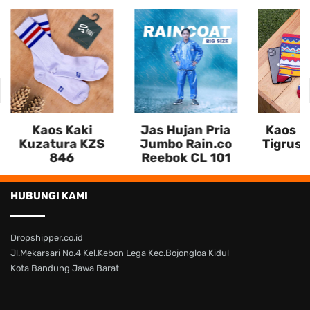
Kaos Kaki
Jas Hujan Pria
Kaos Ka
Kuzatura KZS
Jumbo Rain.co
Tigrus 
846
Reebok CL 101
HUBUNGI KAMI
Dropshipper.co.id
Jl.Mekarsari No.4 Kel.Kebon Lega Kec.Bojongloa Kidul
Kota Bandung Jawa Barat