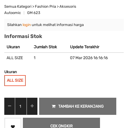
Semua Kategori > Fashion Pria > Aksesoris
Autoomic
GM 623
Silahkan
login
untuk melihat informasi harga
Informasi Stok
Ukuran
Jumlah Stok
Update Terakhir
ALL SIZE
1
07 Mar 2026 16:16:16
Ukuran
ALL SIZE
TAMBAH KE KERANJANG
CEK ONGKIR