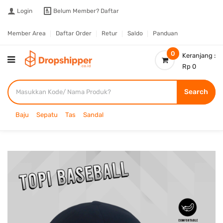
Login
Belum Member?
Daftar
Member Area
Daftar Order
Retur
Saldo
Panduan
0
Keranjang :
Rp 0
Search
Baju
Sepatu
Tas
Sandal