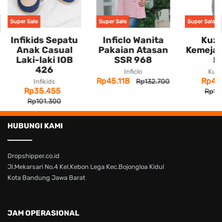
Super Sale
Super Sale
Super Sale
Infikids Sepatu
Inficlo Wanita
Kuza
Anak Casual
Pakaian Atasan
Kemeja 
Laki-laki IOB
SSR 968
5
426
Inficlo
Kuza
Rp45.118
Rp44
Rp132.700
Infikids
Rp35.455
Rp12
Rp101.300
HUBUNGI KAMI
Dropshipper.co.id
Jl.Mekarsari No.4 Kel.Kebon Lega Kec.Bojongloa Kidul
Kota Bandung Jawa Barat
JAM OPERASIONAL