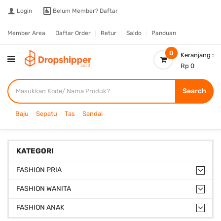
Login
Belum Member?
Daftar
Member Area
Daftar Order
Retur
Saldo
Panduan
0
Keranjang :
Rp 0
Search
Baju
Sepatu
Tas
Sandal
KATEGORI
FASHION PRIA
FASHION WANITA
FASHION ANAK