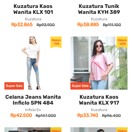
Kuzatura Kaos
Kuzatura Tunik
Wanita KLX 101
Wanita KYH 389
Kuzatura
Kuzatura
Rp32.865
Rp38.885
Rp93.900
Rp111.100
Diskon
Diskon
-72%
-65%
Super Sale
Super Sale
Celana Jeans Wanita
Kuzatura Kaos
Inficlo SPN 484
Wanita KLX 917
Inficlo Ex
Kuzatura
Rp42.500
Rp33.740
Rp147.000
Rp96.400
Diskon
Diskon