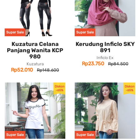
Super Sale
Super Sale
Kuzatura Celana
Kerudung Inficlo SKY
Panjang Wanita KCP
891
980
Inficlo Ex
Rp23.750
Rp84.500
Kuzatura
Rp52.010
Rp148.600
Diskon
Diskon
-65%
-65%
Super Sale
Super Sale