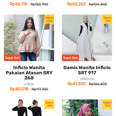
Rp45.118
Rp42.262
Rp132.700
Rp124.300
Diskon
Diskon
-66%
-72%
Super Sale
Super Sale
Inficlo Wanita
Gamis Wanita Inficlo
Pakaian Atasan SRY
SRT 917
268
Inficlo Ex
Rp47.500
Rp166.600
Inficlo
Rp40.018
Rp117.700
Diskon
Diskon
-65%
-72%