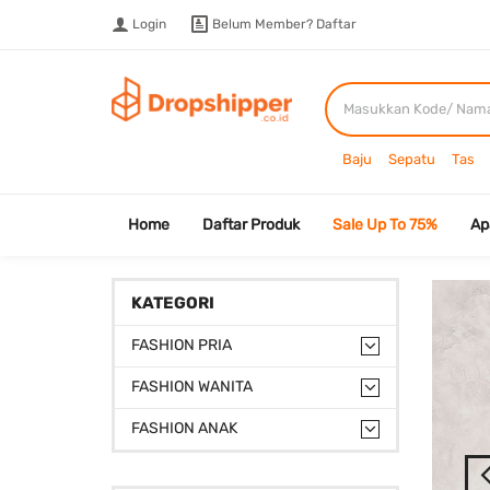
Login
Belum Member?
Daftar
Baju
Sepatu
Tas
Home
Daftar Produk
Sale Up To 75%
Ap
KATEGORI
FASHION PRIA
FASHION WANITA
FASHION ANAK