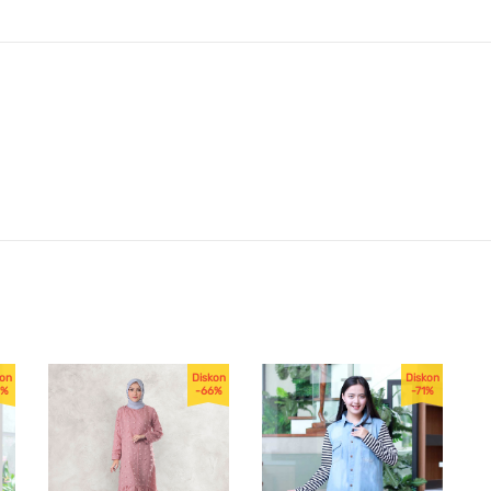
kon
Diskon
Diskon
5%
-66%
-71%