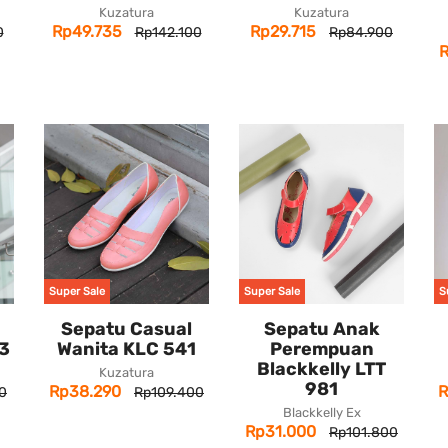
Kuzatura
Kuzatura
Rp49.735
Rp29.715
0
Rp142.100
Rp84.900
Super Sale
Super Sale
S
Sepatu Casual
Sepatu Anak
23
Wanita KLC 541
Perempuan
Blackkelly LTT
Kuzatura
981
Rp38.290
R
0
Rp109.400
Blackkelly Ex
Rp31.000
Rp101.800