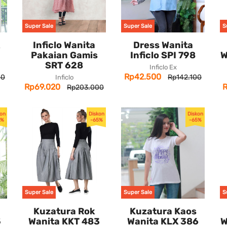
Super Sale
Super Sale
S
k
Inficlo Wanita
Dress Wanita
Pakaian Gamis
Inficlo SPI 798
W
SRT 628
Inficlo Ex
Rp42.500
00
Rp142.100
Inficlo
Rp69.020
Rp203.000
kon
Diskon
Diskon
5%
-65%
-65%
Super Sale
Super Sale
S
Kuzatura Rok
Kuzatura Kaos
5
Wanita KKT 483
Wanita KLX 386
W