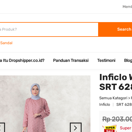
Memb
Search
Sandal
a Itu Dropshipper.co.id?
Panduan Transaksi
Testimoni
Blo
Inficlo
SRT 62
Semua Kategori > 
Inficlo
SRT 628
Rp 203.0
Super 