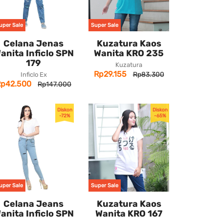
uper Sale
Super Sale
Celana Jenas
Kuzatura Kaos
anita Inficlo SPN
Wanita KRO 235
179
Kuzatura
Rp29.155
Rp83.300
Inficlo Ex
Rp42.500
Rp147.000
Diskon
Diskon
-72%
-65%
uper Sale
Super Sale
Celana Jeans
Kuzatura Kaos
anita Inficlo SPN
Wanita KRO 167