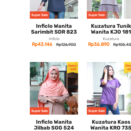
Super Sale
Super Sale
Inficlo Wanita
Kuzatura Tuni
Sarimbit SDR 823
Wanita KJO 181
Inficlo
Kuzatura
Rp43.146
Rp36.890
Rp126.900
Rp105.4
Diskon
Dis
-66%
-6
Super Sale
Super Sale
Inficlo Wanita
Kuzatura Kaos
Jilbab SGG 524
Wanita KRO 73