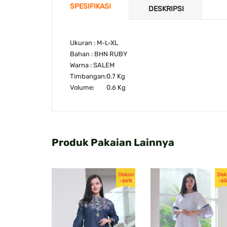
SPESIFIKASI
DESKRIPSI
Ukuran : M-L-XL
Bahan : BHN RUBY
Warna : SALEM
Timbangan:
0.7 Kg
Volume:
0.6 Kg
Produk Pakaian Lainnya
Diskon
Dis
-66%
-6