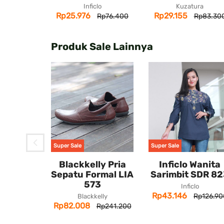
Inficlo
Kuzatura
Rp25.976
Rp29.155
Rp76.400
Rp83.30
Produk Sale Lainnya
Super Sale
Super Sale
Wanita
Blackkelly Pria
Inficlo Wanita
151
Sepatu Formal LIA
Sarimbit SDR 8
573
ura
Inficlo
Rp43.146
Rp90.700
Rp126.90
Blackkelly
Rp82.008
Rp241.200