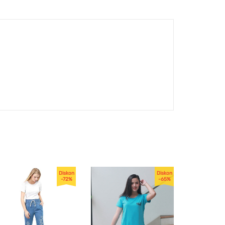
Diskon
Diskon
-72%
-65%