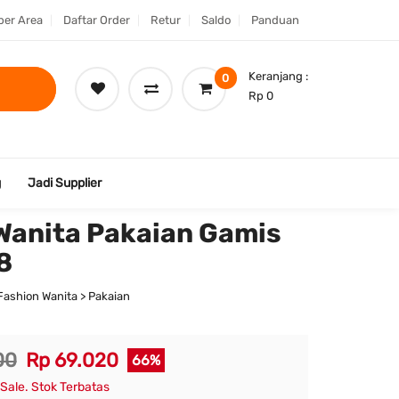
er Area
Daftar Order
Retur
Saldo
Panduan
Keranjang :
0
Rp 0
g
Jadi Supplier
 Wanita Pakaian Gamis
8
Fashion Wanita > Pakaian
00
Rp 69.020
66%
Sale. Stok Terbatas