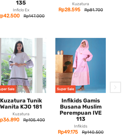
135
Kuzatura
Rp28.595
Rp81.700
Inficlo Ex
Rp42.500
Rp147.000
uper Sale
Super Sale
Super Sale
Kuzatura Tunik
Infikids Gamis
Blackke
Wanita KJO 181
Busana Muslim
Sandal 
Perempuan IVE
Kuzatura
113
p36.890
Rp105.400
Bla
Rp47.60
Infikids
Rp49.175
Rp140.500