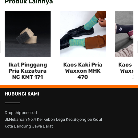
Produk Lainnya
Ikat Pinggang
Kaos Kaki Pria
Kaos Ka
Pria Kuzatura
Waxxon MHK
Waxxo
NC KMT 171
470
2
HUBUNGI KAMI
Dropshipper.co.id
Jl.Mekarsari No.4 Kel.Kebon Lega Kec.Bojongloa Kidul
Kota Bandung Jawa Barat