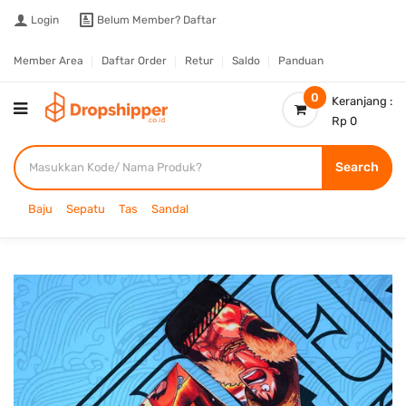
Login
Belum Member?
Daftar
Member Area
Daftar Order
Retur
Saldo
Panduan
0
Keranjang :
Rp 0
Search
Baju
Sepatu
Tas
Sandal