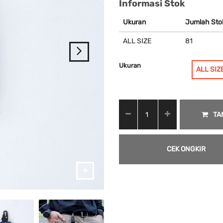
Informasi Stok
Ukuran
Jumlah Sto
ALL SIZE
81
Ukuran
ALL SIZ
TA
CEK ONGKIR