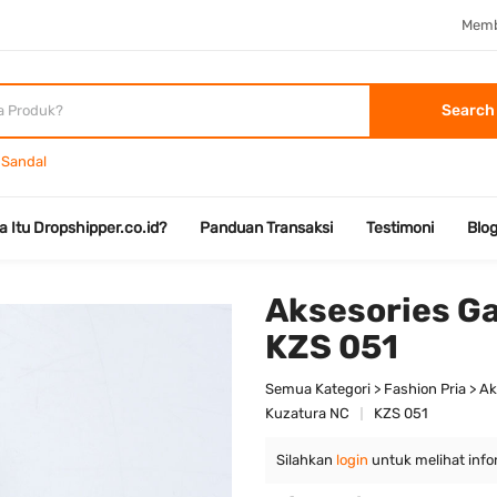
Memb
Search
Sandal
a Itu Dropshipper.co.id?
Panduan Transaksi
Testimoni
Blo
Aksesories G
KZS 051
Semua Kategori > Fashion Pria > Ak
Kuzatura NC
KZS 051
Silahkan
login
untuk melihat info