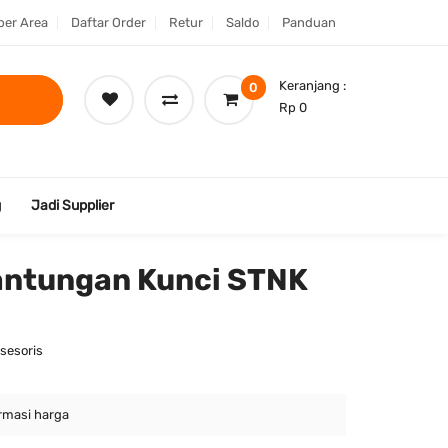
er Area
Daftar Order
Retur
Saldo
Panduan
Keranjang :
0
Rp 0
g
Jadi Supplier
antungan Kunci STNK
sesoris
rmasi harga