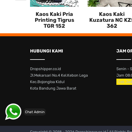
Kaos Kaki Pria
Kaos Kaki
Printing Tigrus
Kuzatura NC KZ
TGR 152
362
HUBUNGI KAMI
JAM O
Dropshipper.co.id
Senin - 
Jl.Mekarsari No.4 Kel.Kebon Lega
Jam 08:0
Kec.Bojongloa Kidul
Cek Jad
Kota Bandung Jawa Barat
Chat Admin
Copyright © 2018 -
2026 Dropshipper.co.id | All Rights R