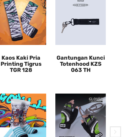
Kaos Kaki Pria
Gantungan Kunci
Printing Tigrus
Totenhood KZS
TGR 128
063 TH
Kaos 
Waxxon