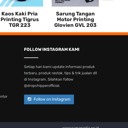
Kaos Kaki Pria
Sarung Tangan
Printing Tigrus
Motor Printing
TGR 223
Glovien GVL 203
FOLLOW INSTAGRAM KAMI
Setiap hari kami update informasi produk
terbaru, produk restok, tips & trik jualan dll
di Instagram. Silahkan follow
@dropshipperofficial.
entor
Follow on Instagram
www.rumapedia.co.id