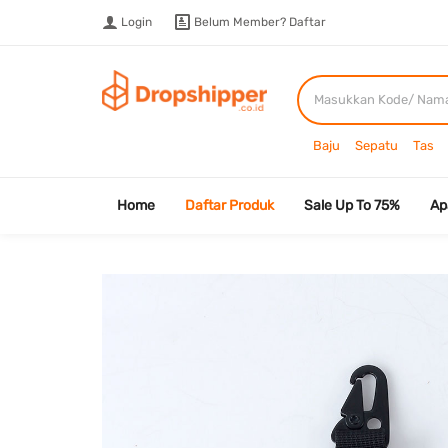
Login
Belum Member?
Daftar
Baju
Sepatu
Tas
Home
Daftar Produk
Sale Up To 75%
Ap