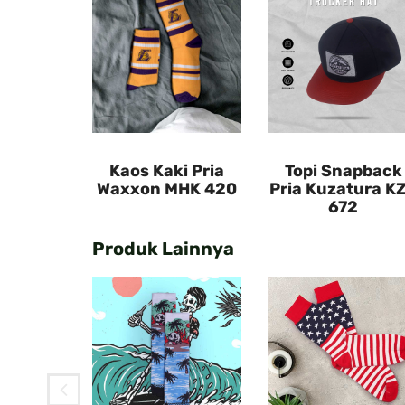
Kaos Kaki Pria
Topi Snapback
Waxxon MHK 420
Pria Kuzatura K
672
Produk Lainnya
apback
tura KZS
2