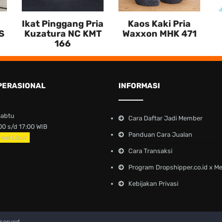
Ikat Pinggang Pria
Kaos Kaki Pria
S
Kuzatura NC KMT
Waxxon MHK 471
166
PERASIONAL
INFORMASI
Sabtu
Cara Daftar Jadi Member
0 s/d 17:00 WIB
Panduan Cara Jualan
wal Libur
Cara Transaksi
Program Dropshipper.co.id x M
Kebijakan Privasi
eserved