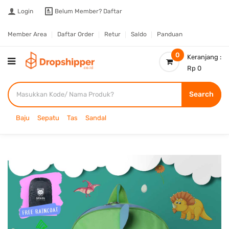
Login
Belum Member?
Daftar
Member Area
Daftar Order
Retur
Saldo
Panduan
0
Keranjang :
Rp 0
Search
Baju
Sepatu
Tas
Sandal