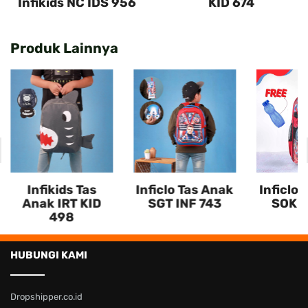
Infikids NC IDS 956
KID 674
Produk Lainnya
ack
Infikids Tas
Inficlo Tas Anak
Inficlo 
Anak IRT KID
SGT INF 743
SOK I
498
HUBUNGI KAMI
Dropshipper.co.id