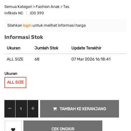
Semua Kategori > Fashion Anak > Tas
Infikids NC
IDS 390
Silahkan
login
untuk melihat informasi harga
Informasi Stok
Ukuran
Jumlah Stok
Update Terakhir
ALL SIZE
68
07 Mar 2026 16:18:41
Ukuran
ALL SIZE
TAMBAH KE KERANJANG
CEK ONGKIR