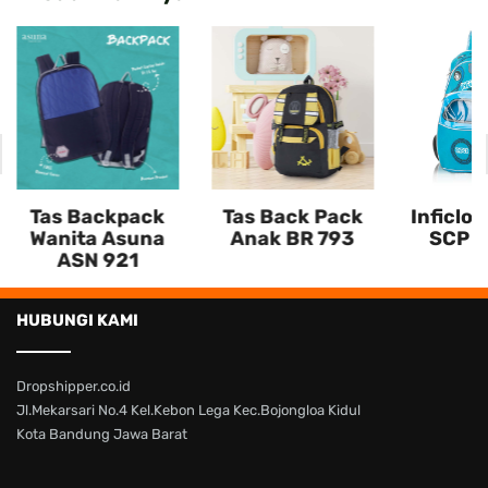
Tas Backpack
Tas Back Pack
Inficlo 
Wanita Asuna
Anak BR 793
SCP I
ASN 921
HUBUNGI KAMI
Dropshipper.co.id
Jl.Mekarsari No.4 Kel.Kebon Lega Kec.Bojongloa Kidul
Kota Bandung Jawa Barat