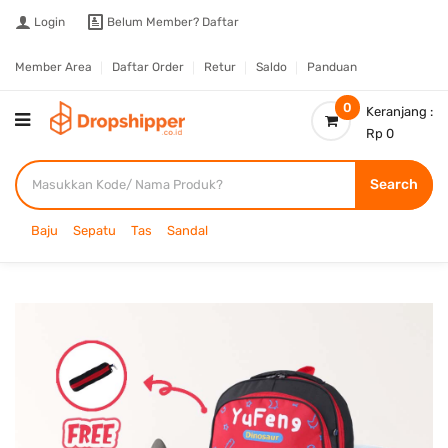
Login
Belum Member?
Daftar
Member Area
Daftar Order
Retur
Saldo
Panduan
0
Keranjang :
Rp 0
Search
Baju
Sepatu
Tas
Sandal