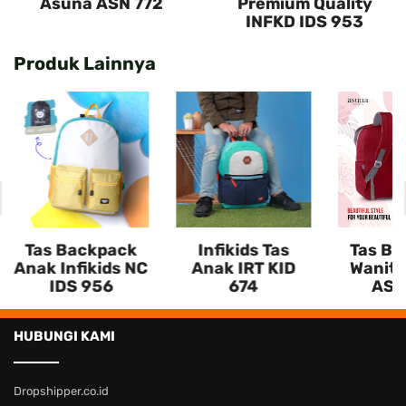
Asuna ASN 772
Premium Quality
INFKD IDS 953
Produk Lainnya
Tas Backpack
Infikids Tas
Tas Ba
Anak Infikids NC
Anak IRT KID
Wanita
IDS 956
674
ASN
HUBUNGI KAMI
Dropshipper.co.id