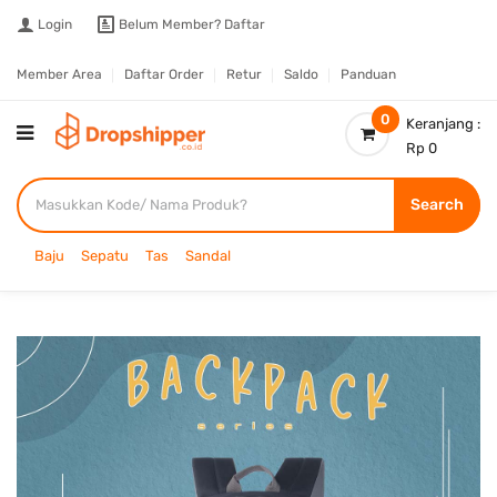
Login
Belum Member?
Daftar
Member Area
Daftar Order
Retur
Saldo
Panduan
0
Keranjang :
Rp 0
Search
Baju
Sepatu
Tas
Sandal