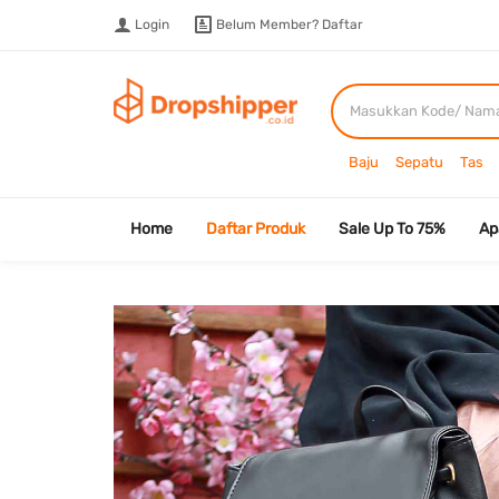
Login
Belum Member?
Daftar
Baju
Sepatu
Tas
Home
Daftar Produk
Sale Up To 75%
Ap