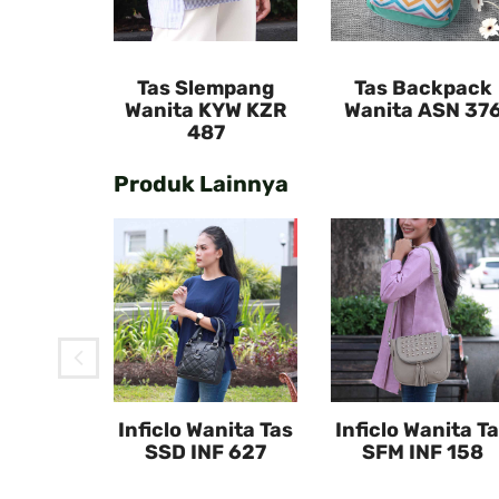
Tas Slempang
Tas Backpack
Wanita KYW KZR
Wanita ASN 37
487
Produk Lainnya
mpang
YW KZR
7
Inficlo Wanita Tas
Inficlo Wanita T
SSD INF 627
SFM INF 158