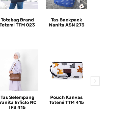
Totebag Brand
Tas Backpack
Totemi TTM 023
Wanita ASN 273
Toteb
Inficl
Tas Selempang
Pouch Kanvas
Wanita Inficlo NC
Totemi TTM 415
IFS 415