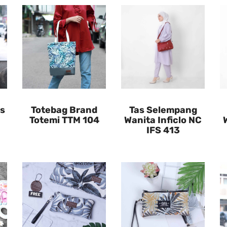
as
Totebag Brand
Tas Selempang
Totemi TTM 104
Wanita Inficlo NC
IFS 413