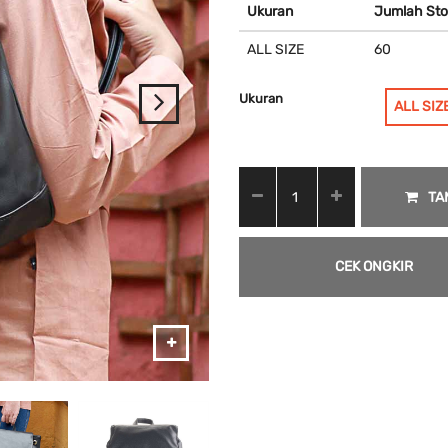
Ukuran
Jumlah Sto
ALL SIZE
60
Ukuran
ALL SIZ
TA
CEK ONGKIR