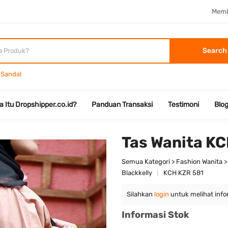
Memb
Search
Sandal
a Itu Dropshipper.co.id?
Panduan Transaksi
Testimoni
Blo
Tas Wanita K
Semua Kategori > Fashion Wanita >
Blackkelly
KCH KZR 581
Silahkan
login
untuk melihat info
Informasi Stok