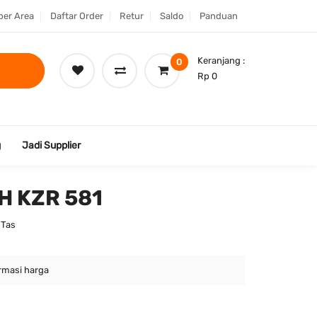
er Area
Daftar Order
Retur
Saldo
Panduan
Keranjang :
0
Rp 0
g
Jadi Supplier
CH KZR 581
 Tas
rmasi harga