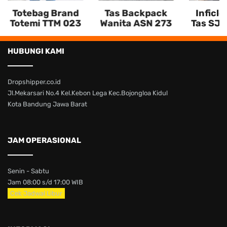
Totebag Brand
Tas Backpack
Inficlo
Totemi TTM 023
Wanita ASN 273
Tas SJU
HUBUNGI KAMI
Dropshipper.co.id
Jl.Mekarsari No.4 Kel.Kebon Lega Kec.Bojongloa Kidul
Kota Bandung Jawa Barat
JAM OPERASIONAL
Senin - Sabtu
Jam 08:00 s/d 17:00 WIB
Cek Jadwal Libur