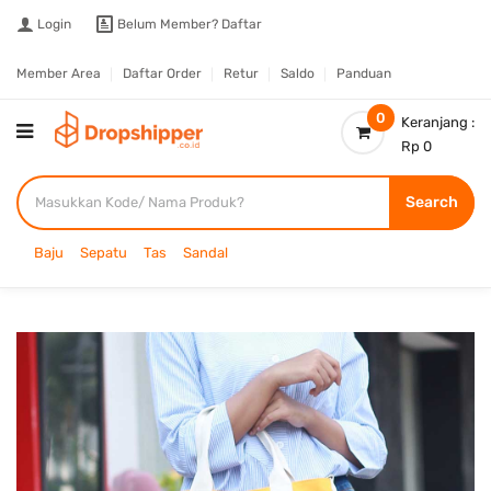
Login
Belum Member?
Daftar
Member Area
Daftar Order
Retur
Saldo
Panduan
0
Keranjang :
Rp 0
Search
Baju
Sepatu
Tas
Sandal