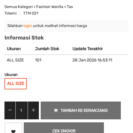
Semua Kategori > Fashion Wanita > Tas
Totemi
TTM 021
Silahkan
login
untuk melihat informasi harga
Informasi Stok
Ukuran
Jumlah Stok
Update Terakhir
ALL SIZE
101
28 Jan 2026 16:53:11
Ukuran
ALL SIZE
TAMBAH KE KERANJANG
CEK ONGKIR