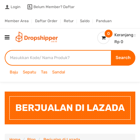
Login
Belum Member?
Daftar
Member Area
Daftar Order
Retur
Saldo
Panduan
0
Keranjang :
Rp 0
Search
Baju
Sepatu
Tas
Sandal
BERJUALAN DI LAZADA
Home
Blog
Berjualan di Lazada