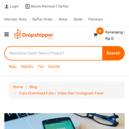
Login
Belum Member?
Daftar
Member Area
Daftar Order
Retur
Saldo
Panduan
0
Keranjang :
Rp 0
Search
Baju
Sepatu
Tas
Sandal
Home
Blog
Cara Download Foto / Video Dari Instagram Feed