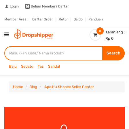
Login
Belum Member?
Daftar
Member Area
Daftar Order
Retur
Saldo
Panduan
0
Keranjang :
Rp 0
Search
Baju
Sepatu
Tas
Sandal
Home
Blog
Apa Itu Shopee Seller Center