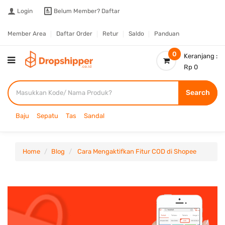
Login
Belum Member?
Daftar
Member Area
Daftar Order
Retur
Saldo
Panduan
0
Keranjang :
Rp 0
Search
Baju
Sepatu
Tas
Sandal
Home
Blog
Cara Mengaktifkan Fitur COD di Shopee