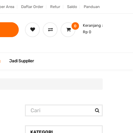
er Area
Daftar Order
Retur
Saldo
Panduan
Keranjang :
0
Rp 0
g
Jadi Supplier
KATEGORI