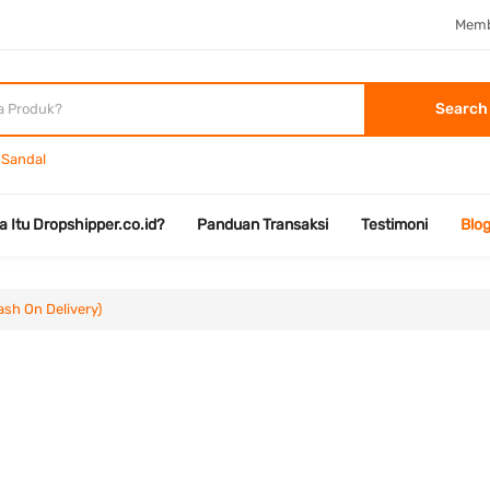
Memb
Search
Sandal
a Itu Dropshipper.co.id?
Panduan Transaksi
Testimoni
Blo
ash On Delivery)