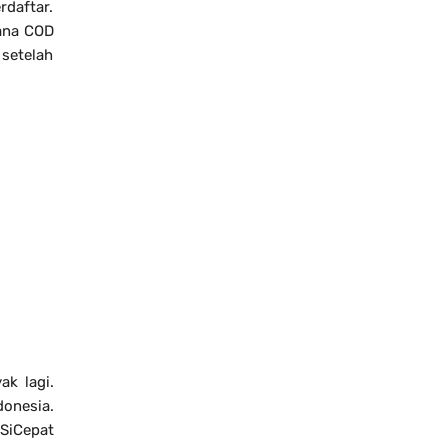
daftar.
dana COD
 setelah
ak lagi.
donesia.
SiCepat