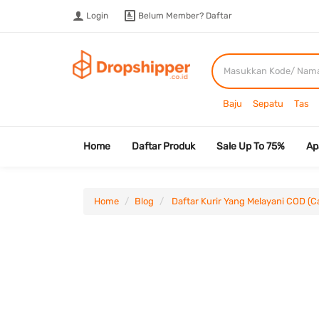
Login
Belum Member?
Daftar
Baju
Sepatu
Tas
Home
Daftar Produk
Sale Up To 75%
Ap
Home
Blog
Daftar Kurir Yang Melayani COD (C