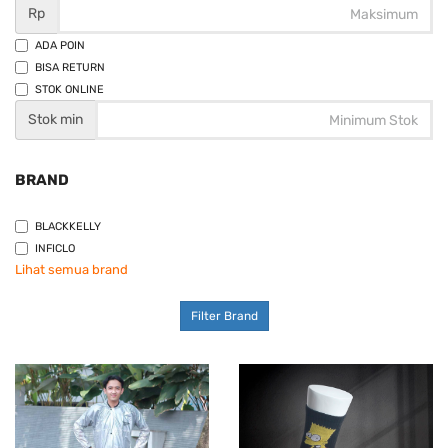
Rp
ADA POIN
BISA RETURN
STOK ONLINE
Stok min
BRAND
BLACKKELLY
INFICLO
Lihat semua brand
Filter Brand