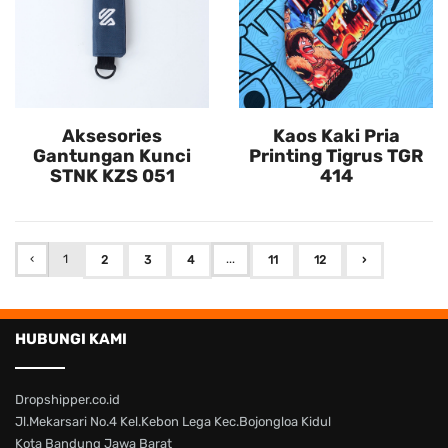
Aksesories
Kaos Kaki Pria
Gantungan Kunci
Printing Tigrus TGR
STNK KZS 051
414
‹
1
...
2
3
4
11
12
›
HUBUNGI KAMI
Dropshipper.co.id
Jl.Mekarsari No.4 Kel.Kebon Lega Kec.Bojongloa Kidul
Kota Bandung Jawa Barat