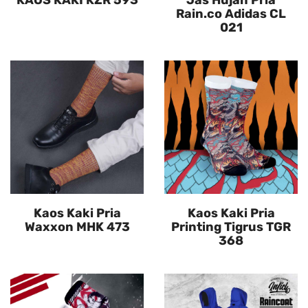
KAOS KAKI KZR 593
Jas Hujan Pria
Rain.co Adidas CL
021
Kaos Kaki Pria
Kaos Kaki Pria
Waxxon MHK 473
Printing Tigrus TGR
368