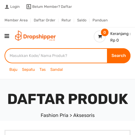
Login
Belum Member?
Daftar
Member Area
Daftar Order
Retur
Saldo
Panduan
0
Keranjang :
Rp 0
Search
Baju
Sepatu
Tas
Sandal
DAFTAR PRODUK
Fashion Pria > Aksesoris