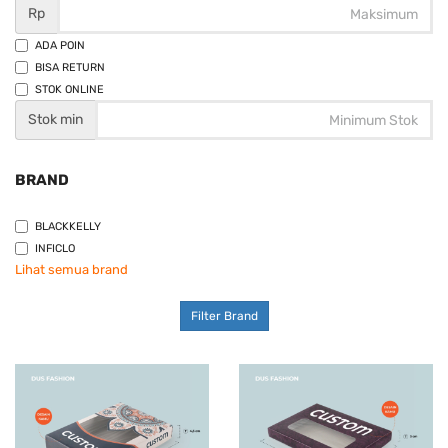
Rp
ADA POIN
BISA RETURN
STOK ONLINE
Stok min
BRAND
BLACKKELLY
INFICLO
Lihat semua brand
Filter Brand