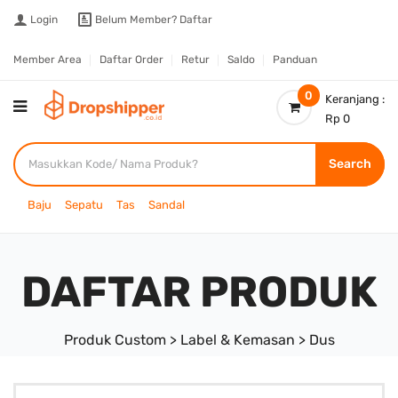
Login
Belum Member?
Daftar
Member Area
Daftar Order
Retur
Saldo
Panduan
0
Keranjang :
Rp 0
Search
Baju
Sepatu
Tas
Sandal
DAFTAR PRODUK
Produk Custom > Label & Kemasan > Dus