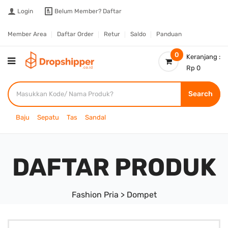
Login
Belum Member?
Daftar
Member Area
Daftar Order
Retur
Saldo
Panduan
0
Keranjang :
Rp 0
Search
Baju
Sepatu
Tas
Sandal
DAFTAR PRODUK
Fashion Pria > Dompet