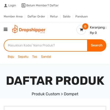
Login
Belum Member?
Daftar
Member Area
Daftar Order
Retur
Saldo
Panduan
0
Keranjang :
Rp 0
Search
Baju
Sepatu
Tas
Sandal
DAFTAR PRODUK
Produk Custom > Dompet