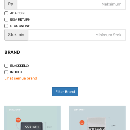
Rp
ADA POIN
BISA RETURN
STOK ONLINE
Stok min
BRAND
BLACKKELLY
INFICLO
Lihat semua brand
Filter Brand