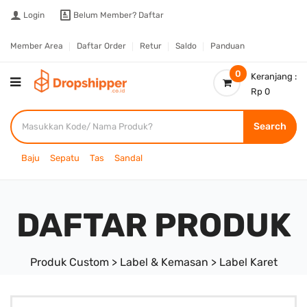
Login
Belum Member?
Daftar
Member Area
Daftar Order
Retur
Saldo
Panduan
0
Keranjang :
Rp 0
Search
Baju
Sepatu
Tas
Sandal
DAFTAR PRODUK
Produk Custom > Label & Kemasan > Label Karet