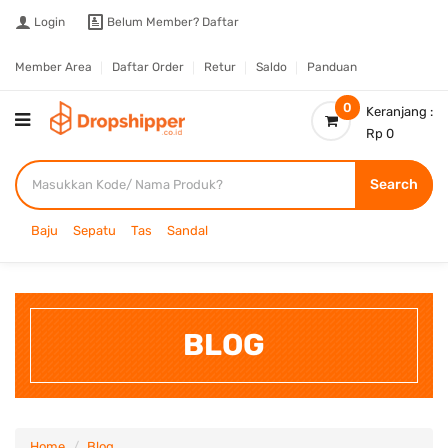
Login
Belum Member?
Daftar
Member Area
Daftar Order
Retur
Saldo
Panduan
0
Keranjang :
Rp 0
Search
Baju
Sepatu
Tas
Sandal
BLOG
Home
Blog