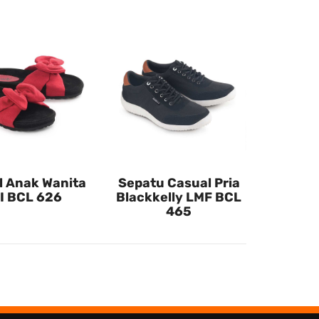
l Anak Wanita
Sepatu Casual Pria
I BCL 626
Blackkelly LMF BCL
465