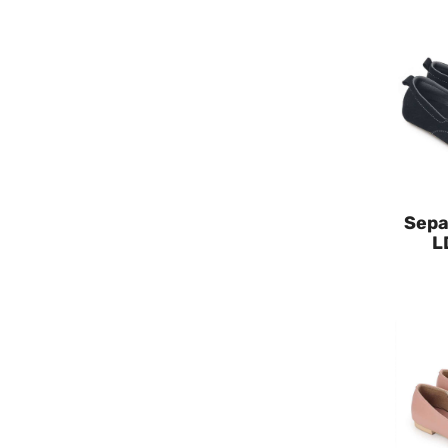
Sepa
L