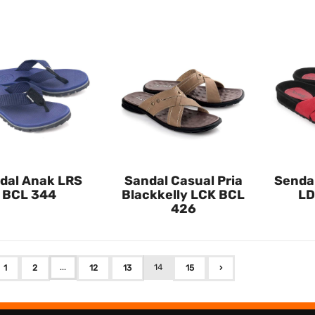
dal Anak LRS
Sandal Casual Pria
Senda
BCL 344
Blackkelly LCK BCL
LD
426
...
14
1
2
12
13
15
›