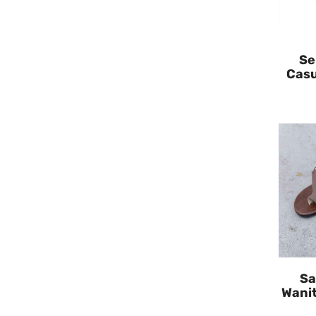
Se
Casu
Sa
Wani