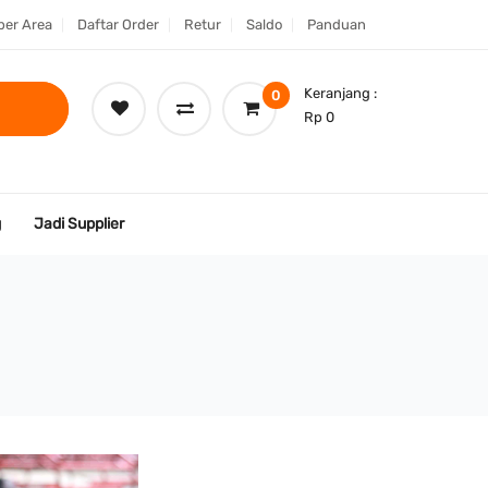
er Area
Daftar Order
Retur
Saldo
Panduan
Keranjang :
0
Rp 0
g
Jadi Supplier