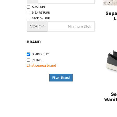
ADA POIN
Sepa
BISA RETURN
L
STOK ONLINE
Stok min
BRAND
BLACKKELLY
INFICLO
Lihat semua brand
Filter Brand
Se
Wani