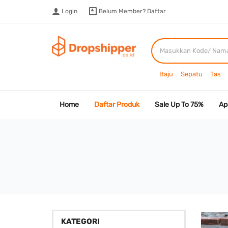
Login
Belum Member?
Daftar
Baju
Sepatu
Tas
Home
Daftar Produk
Sale Up To 75%
Ap
KATEGORI