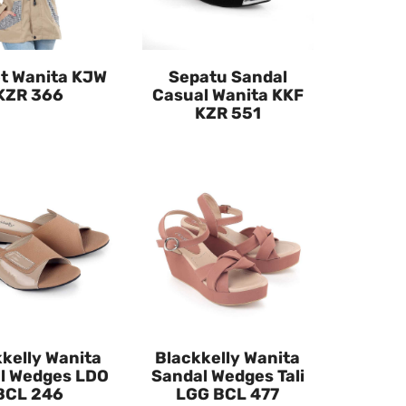
t Wanita KJW
Sepatu Sandal
KZR 366
Casual Wanita KKF
KZR 551
kelly Wanita
Blackkelly Wanita
l Wedges LDO
Sandal Wedges Tali
BCL 246
LGG BCL 477