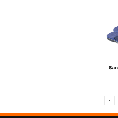
San
‹