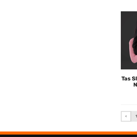
Tas S
N
‹
1