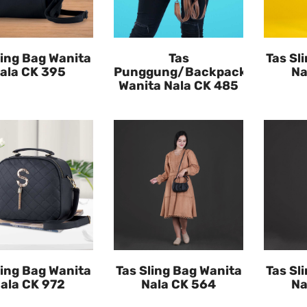
ling Bag Wanita
Tas
Tas Sl
ala CK 395
Punggung/Backpack
Na
Wanita Nala CK 485
ling Bag Wanita
Tas Sling Bag Wanita
Tas Sl
ala CK 972
Nala CK 564
Na