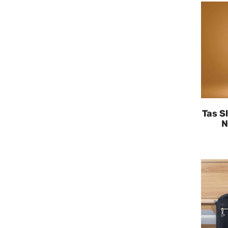
Tas S
N