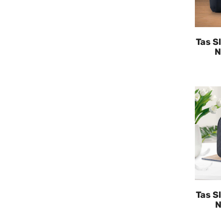
Tas S
N
Tas S
N