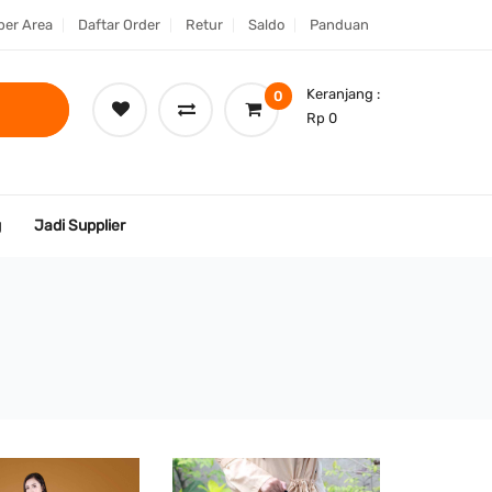
er Area
Daftar Order
Retur
Saldo
Panduan
Keranjang :
0
Rp 0
g
Jadi Supplier