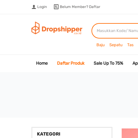
Login
Belum Member?
Daftar
Baju
Sepatu
Tas
Home
Daftar Produk
Sale Up To 75%
Ap
KATEGORI