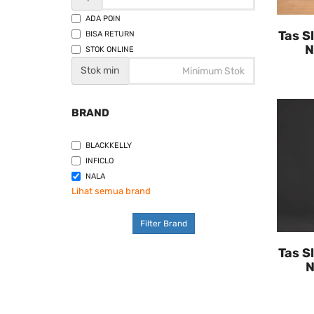
ADA POIN
Tas S
BISA RETURN
N
STOK ONLINE
Stok min
BRAND
BLACKKELLY
INFICLO
NALA
Lihat semua brand
Filter Brand
Tas S
N