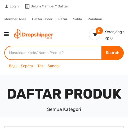
Login
Belum Member?
Daftar
Member Area
Daftar Order
Retur
Saldo
Panduan
0
Keranjang :
Rp 0
Search
Baju
Sepatu
Tas
Sandal
DAFTAR PRODUK
Semua Kategori