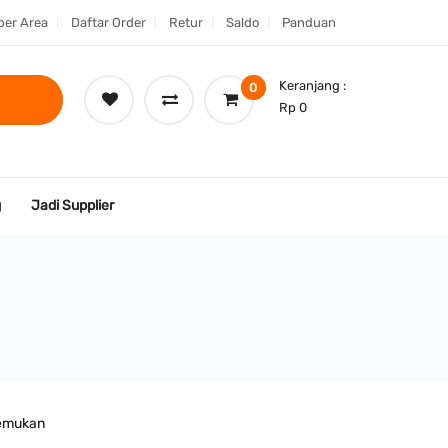
er Area
Daftar Order
Retur
Saldo
Panduan
Keranjang :
0
Rp 0
g
Jadi Supplier
temukan