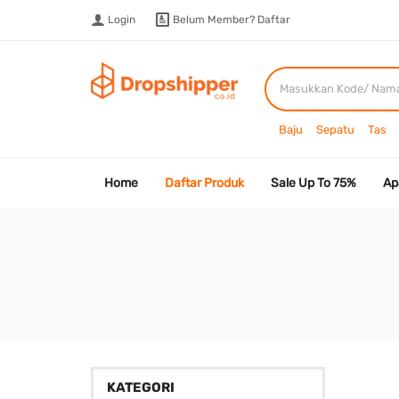
Login
Belum Member?
Daftar
Baju
Sepatu
Tas
Home
Daftar Produk
Sale Up To 75%
Ap
KATEGORI