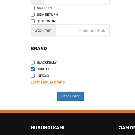
ADA POIN
BISA RETURN
STOK ONLINE
Stok min
BRAND
BLACKKELLY
BORO.CO
INFICLO
Lihat semua brand
Filter Brand
HUBUNGI KAMI
JAM O