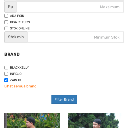
Rp
ADA POIN
BISA RETURN
STOK ONLINE
Stok min
BRAND
BLACKKELLY
INFICLO
ZAIN ID
Lihat semua brand
Filter Brand