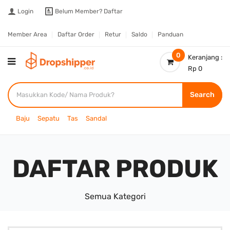
Login
Belum Member?
Daftar
Member Area
Daftar Order
Retur
Saldo
Panduan
0
Keranjang :
Rp 0
Search
Baju
Sepatu
Tas
Sandal
DAFTAR PRODUK
Semua Kategori