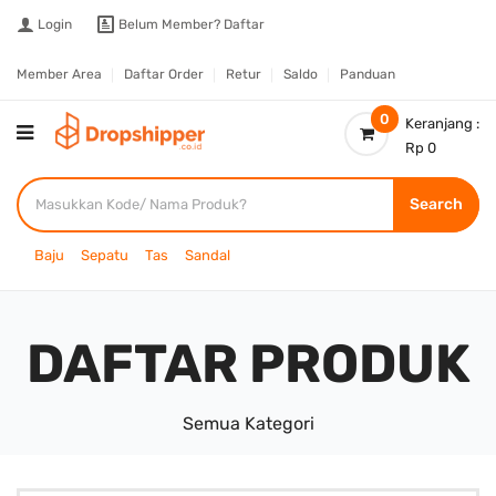
Login
Belum Member?
Daftar
Member Area
Daftar Order
Retur
Saldo
Panduan
0
Keranjang :
Rp 0
Search
Baju
Sepatu
Tas
Sandal
DAFTAR PRODUK
Semua Kategori