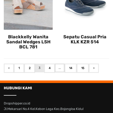
Blackkelly Wanita
Sepatu Casual Pria
Sandal Wedges LSH
KLK KZR 514
BCL 781
3
...
‹
1
2
4
14
15
›
HUBUNGI KAMI
Dropshipper.co.id
Jl.Mekarsari No.4 Kel.Kebon Lega Kec.Bojongloa Kidul