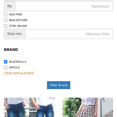
Rp
ADA POIN
BISA RETURN
STOK ONLINE
Stok min
BRAND
BLACKKELLY
INFICLO
Lihat semua brand
Filter Brand