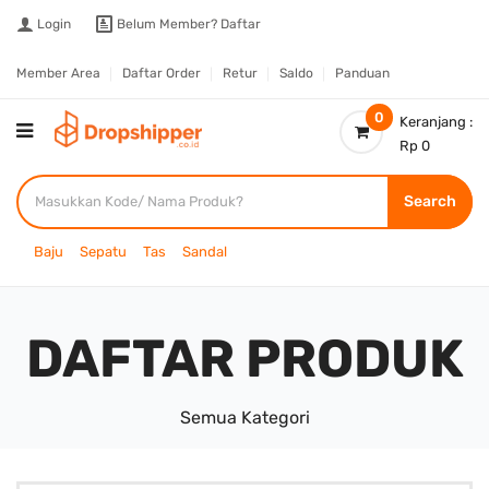
Login
Belum Member?
Daftar
Member Area
Daftar Order
Retur
Saldo
Panduan
0
Keranjang :
Rp 0
Search
Baju
Sepatu
Tas
Sandal
DAFTAR PRODUK
Semua Kategori