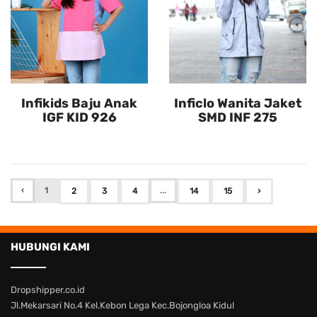
Infikids Baju Anak
Inficlo Wanita Jaket
IGF KID 926
SMD INF 275
‹
1
...
2
3
4
14
15
›
HUBUNGI KAMI
Dropshipper.co.id
Jl.Mekarsari No.4 Kel.Kebon Lega Kec.Bojongloa Kidul