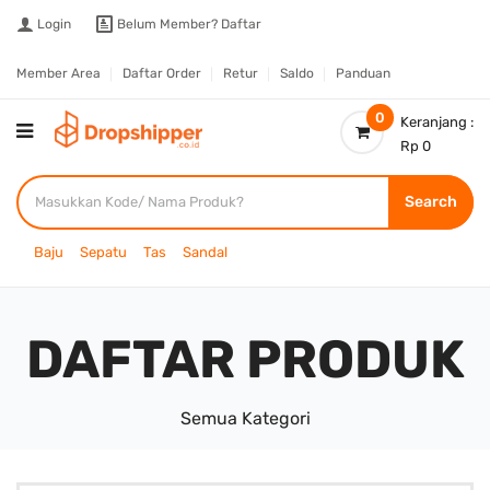
Login
Belum Member?
Daftar
Member Area
Daftar Order
Retur
Saldo
Panduan
0
Keranjang :
Rp 0
Search
Baju
Sepatu
Tas
Sandal
DAFTAR PRODUK
Semua Kategori