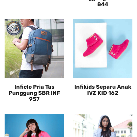
844
Inficlo Pria Tas
Infikids Separu Anak
Punggung SBR INF
IVZ KID 162
957