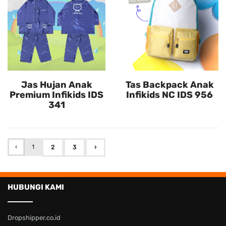
Jas Hujan Anak
Tas Backpack Anak
Premium Infikids IDS
Infikids NC IDS 956
341
‹
1
2
3
›
HUBUNGI KAMI
Dropshipper.co.id