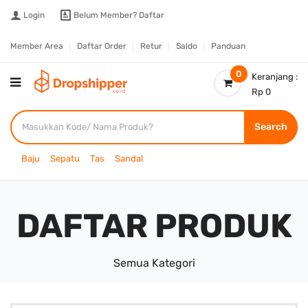
Login
Belum Member?
Daftar
Member Area
Daftar Order
Retur
Saldo
Panduan
0
Keranjang :
Rp 0
Search
Baju
Sepatu
Tas
Sandal
DAFTAR PRODUK
Semua Kategori